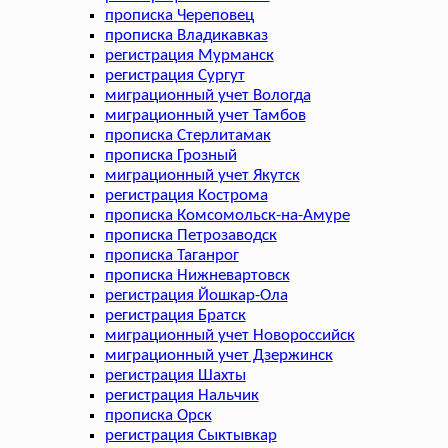
прописка Череповец
прописка Владикавказ
регистрация Мурманск
регистрация Сургут
миграционный учет Вологда
миграционный учет Тамбов
прописка Стерлитамак
прописка Грозный
миграционный учет Якутск
регистрация Кострома
прописка Комсомольск-на-Амуре
прописка Петрозаводск
прописка Таганрог
прописка Нижневартовск
регистрация Йошкар-Ола
регистрация Братск
миграционный учет Новороссийск
миграционный учет Дзержинск
регистрация Шахты
регистрация Нальчик
прописка Орск
регистрация Сыктывкар