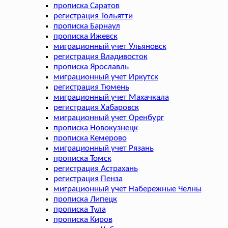
прописка Саратов
регистрация Тольятти
прописка Барнаул
прописка Ижевск
миграционный учет Ульяновск
регистрация Владивосток
прописка Ярославль
миграционный учет Иркутск
регистрация Тюмень
миграционный учет Махачкала
регистрация Хабаровск
миграционный учет Оренбург
прописка Новокузнецк
прописка Кемерово
миграционный учет Рязань
прописка Томск
регистрация Астрахань
регистрация Пенза
миграционный учет Набережные Челны
прописка Липецк
прописка Тула
прописка Киров