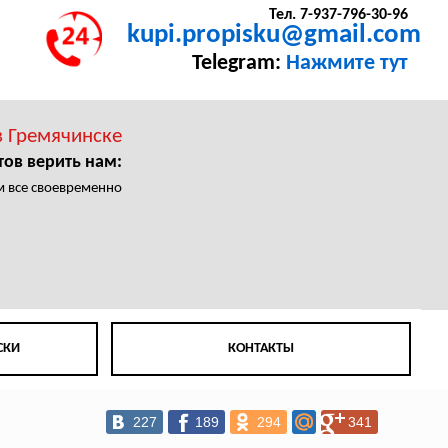
Тел. 7-937-796-30-96
kupi.propisku@gmail.com
Telegram:
Нажмите тут
в Гремячинске
тов верить нам:
 все своевременно
СКИ
КОНТАКТЫ
227
189
294
341