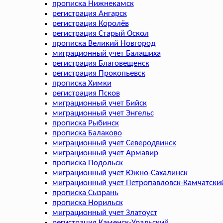
прописка Нижнекамск
регистрация Ангарск
регистрация Королёв
регистрация Старый Оскол
прописка Великий Новгород
миграционный учет Балашиха
регистрация Благовещенск
регистрация Прокопьевск
прописка Химки
регистрация Псков
миграционный учет Бийск
миграционный учет Энгельс
прописка Рыбинск
прописка Балаково
миграционный учет Северодвинск
миграционный учет Армавир
прописка Подольск
миграционный учет Южно-Сахалинск
миграционный учет Петропавловск-Камчатски
прописка Сызрань
прописка Норильск
миграционный учет Златоуст
регистрация Каменск-Уральский