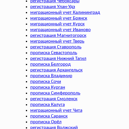
регистрация Чебоксары
регистрация Улан-Удэ
миграционный учет Калининград
миграционный учет Брянск
миграционный учет Курск
миграционный учет Иваново
регистрация Магнитогорск
миграционный учет Тверь
регистрация Ставрополь
прописка Севастополь
регистрация Нижний Тагил
прописка Белгород
регистрация Архангельск
прописка Владимир
прописка Сочи
прописка Курган
прописка Симферополь
регистрация Смоленск
прописка Калуга
миграционный учет Чита
прописка Саранск
прописка Орёл
регистрация Волжский