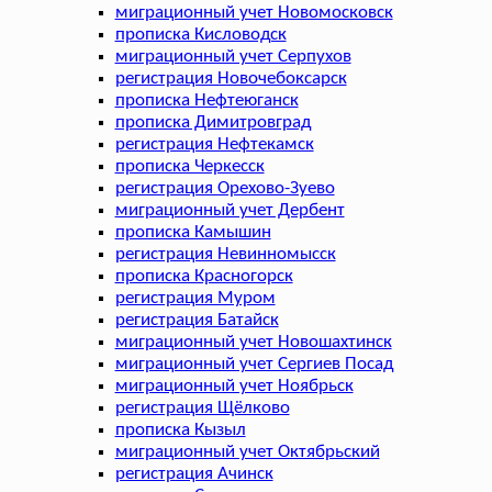
миграционный учет Новомосковск
прописка Кисловодск
миграционный учет Серпухов
регистрация Новочебоксарск
прописка Нефтеюганск
прописка Димитровград
регистрация Нефтекамск
прописка Черкесск
регистрация Орехово-Зуево
миграционный учет Дербент
прописка Камышин
регистрация Невинномысск
прописка Красногорск
регистрация Муром
регистрация Батайск
миграционный учет Новошахтинск
миграционный учет Сергиев Посад
миграционный учет Ноябрьск
регистрация Щёлково
прописка Кызыл
миграционный учет Октябрьский
регистрация Ачинск