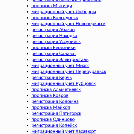
прописка Мытищи
миграционный учет Люберцы
прописка Волгодонск
миграционный учет Новочеркасск
регистрация Абакан
регистрация Находка
регистрация Уссурийск
прописка Березники
регистрация Салават
регистрация Электросталь
миграционный учет Миасс
миграционный учет Первоуральск
регистрация Керчь
миграционный учет Рубцовск
прописка Альметьевск
прописка Ковров
регистрация Коломна
прописка Майкоп
регистрация Пятигорск
прописка Одинцово
регистрация Копейск
миграционный учет Хасавюрт